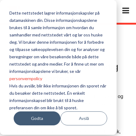
Dette nettstedet lagrer informasjonskapsler på
datamaskinen din. Disse informasjonskapslene
brukes til å samle informasjon om hvordan du
samhandler med nettstedet vårt og lar oss huske
deg. Vi bruker denne informasjonen for å forbedre
og tilpasse søkeopplevelsen din og for analyser og
Last ned:
beregninger om våre besøkende både på dette
Sjekkliste for å finne riktig
nettstedet og andre medier. For å finne ut mer om
informasjonskapslene vi bruker, se vår
prosjektpartner
personvernpolicy
Hvis du avslår, blir ikke informasjonen din sporet når
Å finne rett prosjektpartner er avgjørende når
du besøker dette nettstedet. Én enkelt
virksomheten skal hyre inn kompetanse til å utvikle og
informasjonskapsel blir brukt til å huske
fremstille nye og innovative løsninger med basis i
preferansen din om ikke å bli sporet.
tynnplater.
Godta
Avslå
En sentral faktor er å vurdere behovet for bistand:
Produktutvikling, engineering, innkjøp, anbuds-spek,